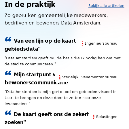
In de praktijk
Bekijk alle artikelen
Zo gebruiken gemeentelijke medewerkers,
bedrijven en bewoners Data Amsterdam.
Van een lijn op de kaart naar complete
Ingenieursbureau
gebiedsdata"
"Data Amsterdam geeft mij de basis die ik nodig heb om met
de stad te communiceren."
Mijn startpunt voor
Stedelijk Evenementenbureau
bewonerscommunicatie"
"Data Amsterdam is mijn go-to tool om gebieden visueel in
kaart te brengen en deze door te zetten naar onze
leveranciers."
De kaart geeft ons de zekerheid die we
Belastingen
zoeken"